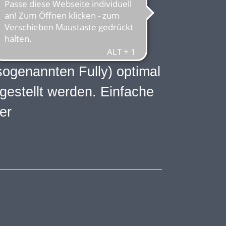
 dem (E-)Bike bei –
n Fahrradfahrer. Damit
ogenannten Fully) optimal
ngestellt werden. Einfache
er