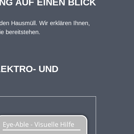
G AUF EINEN BLICK
 den Hausmüll. Wir erklären Ihnen,
e bereitstehen.
LEKTRO- UND
USMÜLL!
rs besagt, dass ein Elektro-