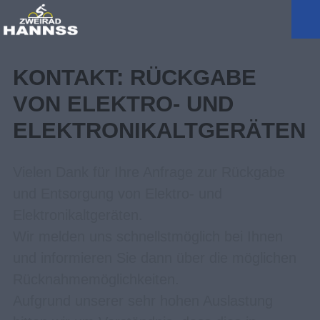
KONTAKT: RÜCKGABE
VON ELEKTRO- UND
ELEKTRONIKALTGERÄTEN
Vielen Dank für Ihre Anfrage zur Rückgabe
und Entsorgung von Elektro- und
Elektronikaltgeräten.
Wir melden uns schnellstmöglich bei Ihnen
und informieren Sie dann über die möglichen
Rücknahmemöglichkeiten.
Aufgrund unserer sehr hohen Auslastung